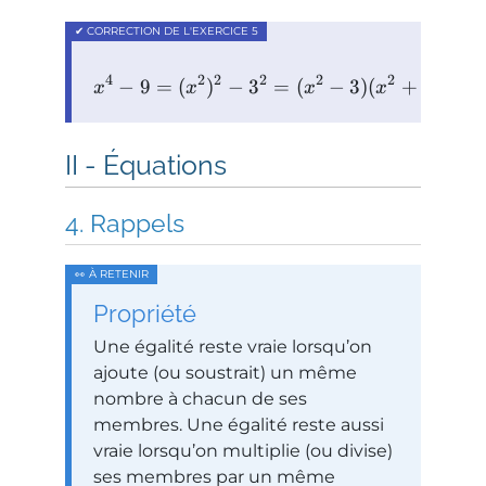
4
2
2
2
2
2
−
9
=
(
)
−
3
=
(
−
3
)
(
+
3
)
x
x
x
x
Équations
Rappels
Propriété
Une égalité reste vraie lorsqu’on
ajoute (ou soustrait) un même
nombre à chacun de ses
membres. Une égalité reste aussi
vraie lorsqu’on multiplie (ou divise)
ses membres par un même