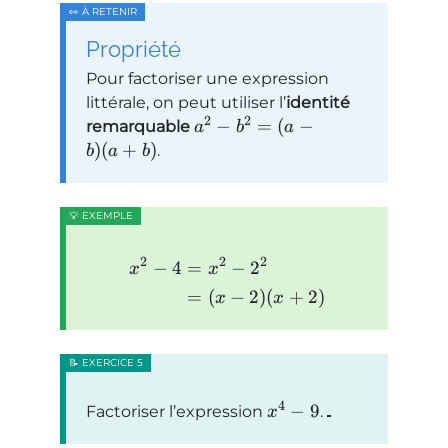
Propriété
Pour factoriser une expression
littérale, on peut utiliser l’
identité
2
2
−
=
(
−
remarquable
a
b
a
)
(
+
)
.
b
a
b
2
2
2
−
4
=
−
2
x
x
=
(
−
2
)
(
+
2
)
x
x
4
−
9
Factoriser l’expression
.
x