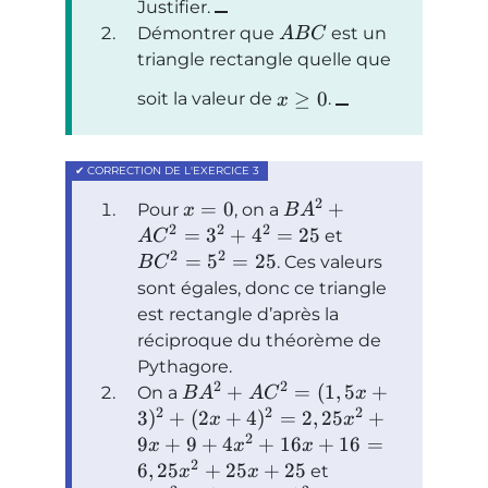
Justifier.
Démontrer que
est un
A
B
C
triangle rectangle quelle que
≥
0
soit la valeur de
.
x
2
=
0
+
Pour
, on a
x
B
A
2
2
2
=
3
+
4
=
25
et
A
C
2
2
=
5
=
25
. Ces valeurs
B
C
sont égales, donc ce triangle
est rectangle d’après la
réciproque du théorème de
Pythagore.
2
2
+
=
(
1
,
5
+
On a
B
A
A
C
x
2
2
2
3
)
+
(
2
+
4
)
=
2
,
25
+
x
x
2
9
+
9
+
4
+
16
+
16
=
x
x
x
2
6
,
25
+
25
+
25
et
x
x