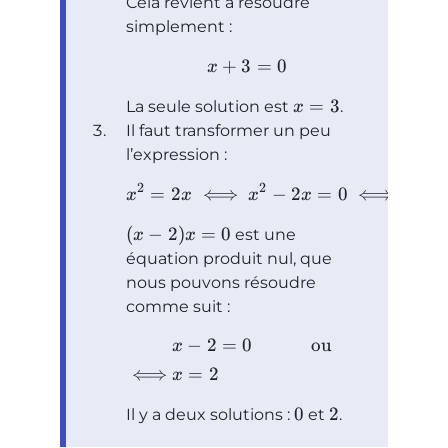
Cela revient à résoudre
simplement :
+
3
=
0
x
=
3
La seule solution est
.
x
Il faut transformer un peu
l’expression :
2
2
=
2
⟺
−
2
=
0
⟺
(
−
x
x
x
x
x
(
−
2
)
=
0
est une
x
x
équation produit nul, que
nous pouvons résoudre
comme suit :
−
2
=
0
ou
=
0
x
x
⟺
=
2
x
0
2
Il y a deux solutions :
et
.