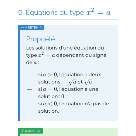
2
=
Équations du type
x
a
Propriété
Les solutions d’une équation du
2
=
type
dépendent du signe
x
a
de
:
a
>
0
si
, l’équation a deux
a
−
solutions :
et
;
a
a
=
0
si
, l’équation a une
a
0
solution :
;
<
0
si
, l’équation n’a pas de
a
solution.