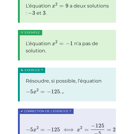
2
=
9
L’équation
a deux solutions
x
−
3
3
:
et
.
2
=
−
1
L’équation
n’a pas de
x
solution.
Résoudre, si possible, l’équation
2
−
5
=
−
125
.
x
−
125
2
2
−
5
=
−
125
⟺
=
=
25
x
x
−
5