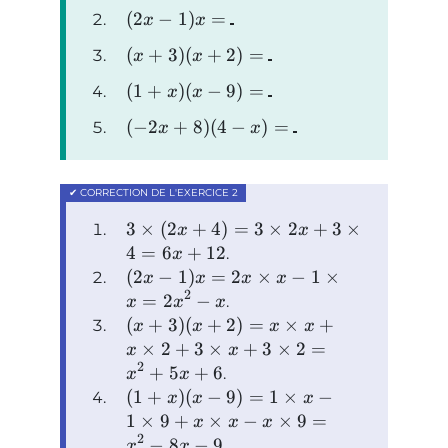
(
2
−
1
)
=
x
x
(
+
3
)
(
+
2
)
=
x
x
(
1
+
)
(
−
9
)
=
x
x
(
−
2
+
8
)
(
4
−
)
=
x
x
3
×
(
2
+
4
)
=
3
×
2
+
3
×
x
x
4
=
6
+
12
.
x
(
2
−
1
)
=
2
×
−
1
×
x
x
x
x
2
=
2
−
.
x
x
x
(
+
3
)
(
+
2
)
=
×
+
x
x
x
x
×
2
+
3
×
+
3
×
2
=
x
x
2
+
5
+
6
.
x
x
(
1
+
)
(
−
9
)
=
1
×
−
x
x
x
1
×
9
+
×
−
×
9
=
x
x
x
2
−
8
−
9
.
x
x