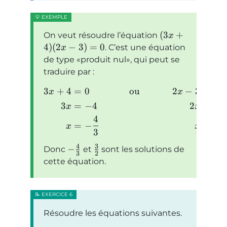
(
3
+
On veut résoudre l’équation
x
4
)
(
2
−
3
)
=
0
. C’est une équation
x
de type
produit nul
, qui peut se
traduire par :
3
+
4
=
0
ou
2
−
3
=
0
x
x
3
=
−
4
2
=
3
x
x
4
3
=
−
=
x
x
3
2
4
3
−
Donc
et
sont les solutions de
3
2
cette équation.
Résoudre les équations suivantes.