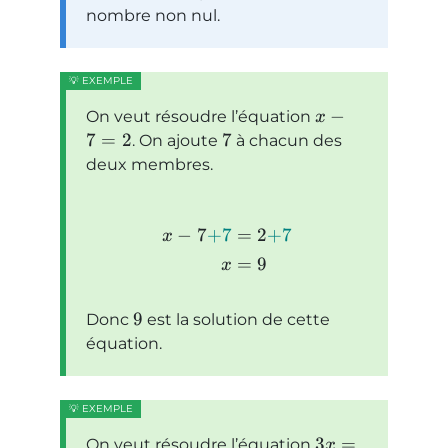
nombre non nul.
−
On veut résoudre l’équation
x
7
=
2
7
. On ajoute
à chacun des
deux membres.
−
7
+
7
=
2
+
7
x
=
9
x
9
Donc
est la solution de cette
équation.
3
=
On veut résoudre l’équation
x