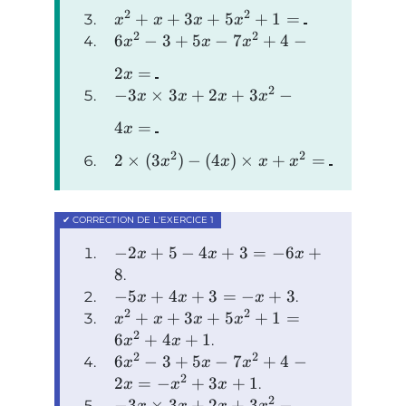
2
2
+
+
3
+
5
+
1
=
x
x
x
x
2
2
6
−
3
+
5
−
7
+
4
−
x
x
x
2
=
x
2
−
3
×
3
+
2
+
3
−
x
x
x
x
4
=
x
2
2
2
×
(
3
)
−
(
4
)
×
+
=
x
x
x
x
−
2
+
5
−
4
+
3
=
−
6
+
x
x
x
8
.
−
5
+
4
+
3
=
−
+
3
.
x
x
x
2
2
+
+
3
+
5
+
1
=
x
x
x
x
2
6
+
4
+
1
.
x
x
2
2
6
−
3
+
5
−
7
+
4
−
x
x
x
2
2
=
−
+
3
+
1
.
x
x
x
2
−
3
×
3
+
2
+
3
−
x
x
x
x