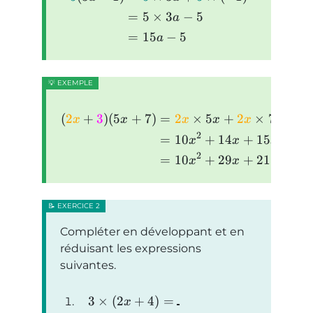
=
5
×
3
−
5
a
=
15
−
5
a
(
2
+
3
)
(
5
+
7
)
=
2
×
5
+
2
×
7
+
3
×
x
x
x
x
x
2
=
10
+
14
+
15
+
21
x
x
x
2
=
10
+
29
+
21
x
x
Compléter en développant et en
réduisant les expressions
suivantes.
3
×
(
2
+
4
)
=
x