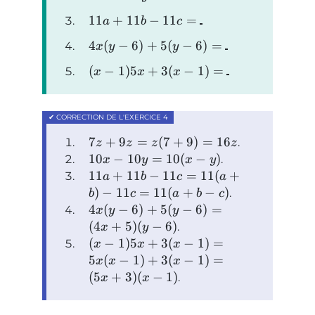
11
+
11
−
11
=
a
b
c
4
(
−
6
)
+
5
(
−
6
)
=
x
y
y
(
−
1
)
5
+
3
(
−
1
)
=
x
x
x
7
+
9
=
(
7
+
9
)
=
16
.
z
z
z
z
10
−
10
=
10
(
−
)
.
x
y
x
y
11
+
11
−
11
=
11
(
+
a
b
c
a
)
−
11
=
11
(
+
−
)
.
b
c
a
b
c
4
(
−
6
)
+
5
(
−
6
)
=
x
y
y
(
4
+
5
)
(
−
6
)
.
x
y
(
−
1
)
5
+
3
(
−
1
)
=
x
x
x
5
(
−
1
)
+
3
(
−
1
)
=
x
x
x
(
5
+
3
)
(
−
1
)
.
x
x