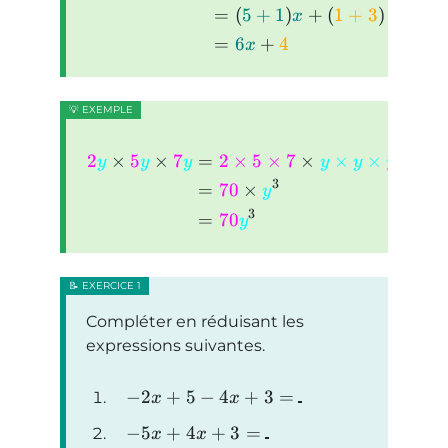
=
(
5
+
1
)
+
(
1
+
3
)
x
=
6
+
4
x
2
×
5
×
7
=
2
×
5
×
7
×
×
×
y
y
y
y
y
y
3
=
70
×
y
3
=
70
y
Compléter en réduisant les
expressions suivantes.
−
2
+
5
−
4
+
3
=
x
x
−
5
+
4
+
3
=
x
x