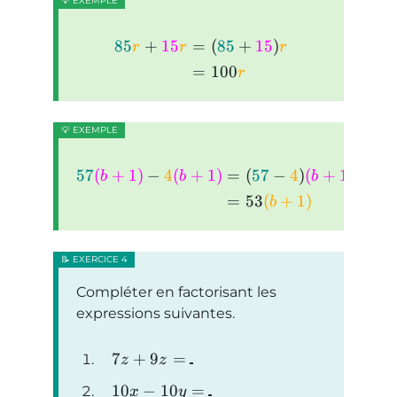
85
+
15
=
(
85
+
15
)
r
r
r
=
100
r
57
(
+
1
)
−
4
(
+
1
)
=
(
57
−
4
)
(
+
1
)
b
b
b
=
53
(
+
1
)
b
Compléter en factorisant les
expressions suivantes.
7
+
9
=
z
z
10
−
10
=
x
y