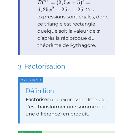
2
2
=
(
2
,
5
+
5
)
=
B
C
x
2
6
,
25
+
25
+
25
. Ces
x
x
expressions sont égales, donc
ce triangle est rectangle
quelque soit la valeur de
x
d’après la réciproque du
théorème de Pythagore.
Factorisation
Définition
Factoriser
une expression littérale,
c’est transformer une somme (ou
une différence) en produit.