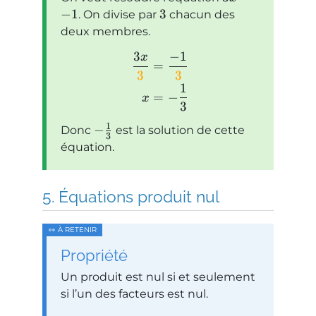
−
1
3
. On divise par
chacun des
deux membres.
3
−
1
x
=
3
3
1
=
−
x
3
1
−
Donc
est la solution de cette
3
équation.
Équations produit nul
Propriété
Un produit est nul si et seulement
si l’un des facteurs est nul.