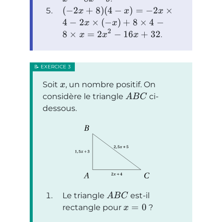
(
−
2
+
8
)
(
4
−
)
=
−
2
×
x
x
x
4
−
2
×
(
−
)
+
8
×
4
−
x
x
2
8
×
=
2
−
16
+
32
.
x
x
x
Soit
, un nombre positif. On
x
considère le triangle
ci-
A
B
C
dessous.
Le triangle
est-il
A
B
C
=
0
rectangle pour
?
x