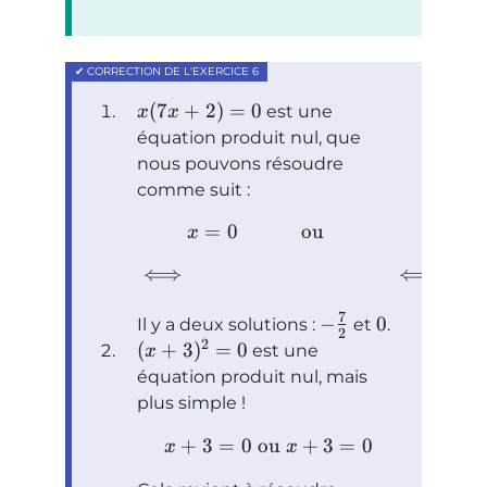
(
7
+
2
)
=
0
est une
x
x
équation produit nul, que
nous pouvons résoudre
comme suit :
=
0
ou
7
x
x
⟺
⟺
=
x
7
−
0
Il y a deux solutions :
et
.
2
2
(
+
3
)
=
0
est une
x
équation produit nul, mais
plus simple !
+
3
=
0
ou
+
3
=
0
x
x