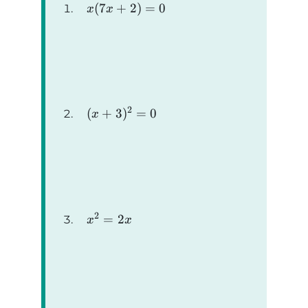
(
7
+
2
)
=
0
x
x
2
(
+
3
)
=
0
x
2
=
2
x
x