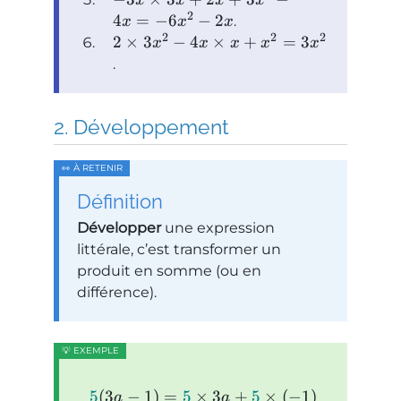
2
4
=
−
6
−
2
.
x
x
x
2
2
2
2
×
3
−
4
×
+
=
3
x
x
x
x
x
.
Développement
Définition
Développer
une expression
littérale, c’est transformer un
produit en somme (ou en
différence).
5
(
3
−
1
)
=
5
×
3
+
5
×
(
−
1
)
a
a