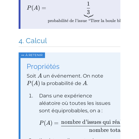
1
(
)
=
+
P
A
3
probabilit
ˊ
e
de l’issue “Tirer la boule bleue”
p
Calcul
Propriétés
Soit
un événement. On note
A
(
)
la probabilité de
.
P
A
A
Dans une expérience
aléatoire où toutes les issues
sont équiprobables, on a :
nombre d’issues qui r
ˊ
e
alisent l’
(
)
=
P
A
nombre total d’issu