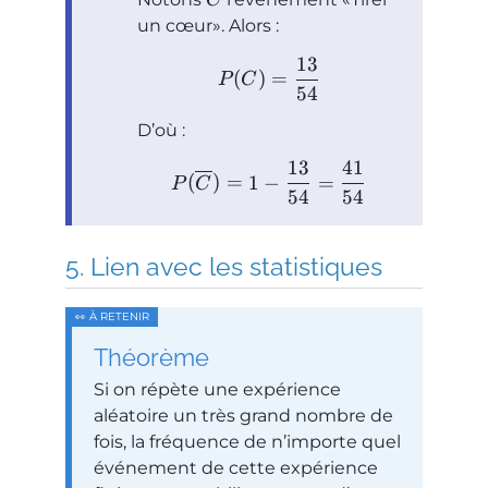
C
un cœur
. Alors :
13
(
)
=
P
C
54
D’où :
13
41
(
)
=
1
−
=
P
C
54
54
Lien avec les statistiques
Théorème
Si on répète une expérience
aléatoire un très grand nombre de
fois, la fréquence de n’importe quel
événement de cette expérience