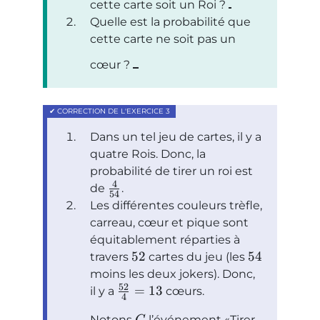
cette carte soit un Roi ?
Quelle est la probabilité que
cette carte ne soit pas un
cœur ?
Dans un tel jeu de cartes, il y a
quatre Rois. Donc, la
probabilité de tirer un roi est
4
de
.
54
Les différentes couleurs trèfle,
carreau, cœur et pique sont
équitablement réparties à
52
54
travers
cartes du jeu (les
moins les deux jokers). Donc,
52
=
13
il y a
cœurs.
4
Notons
l’événement
Tirer