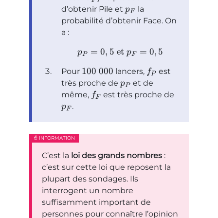
d’obtenir Pile et
la
p
F
probabilité d’obtenir Face. On
a :
=
0
,
5
et
=
0
,
5
p
p
P
F
100
000
Pour
lancers,
est
f
P
très proche de
et de
p
P
même,
est très proche de
f
F
.
p
F
C’est la
loi des grands nombres
:
c’est sur cette loi que reposent la
plupart des sondages. Ils
interrogent un nombre
suffisamment important de
personnes pour connaître l’opinion