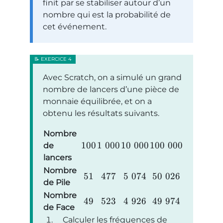
finit par se stabiliser autour d’un
nombre qui est la probabilité de
cet événement.
Avec Scratch, on a simulé un grand
nombre de lancers d’une pièce de
monnaie équilibrée, et on a
obtenu les résultats suivants.
Nombre
100
1
000
10
000
100
000
de
lancers
Nombre
51
477
5
074
50
026
de Pile
Nombre
49
523
4
926
49
974
de Face
Calculer les fréquences de