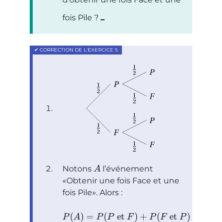
fois Pile ?
Notons
l’événement
A
Obtenir une fois Face et une
fois Pile
. Alors :
1
(
)
=
(
et
)
+
(
et
)
=
×
P
A
P
P
F
P
F
P