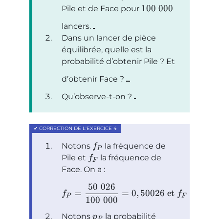
100
000
Pile et de Face pour
lancers.
Dans un lancer de pièce
équilibrée, quelle est la
probabilité d’obtenir Pile ? Et
d’obtenir Face ?
Qu’observe-t-on ?
Notons
la fréquence de
f
P
Pile et
la fréquence de
f
F
Face. On a :
50
026
49
=
=
0
,
50026
et
=
f
f
P
F
100
000
100
Notons
la probabilité
p
P