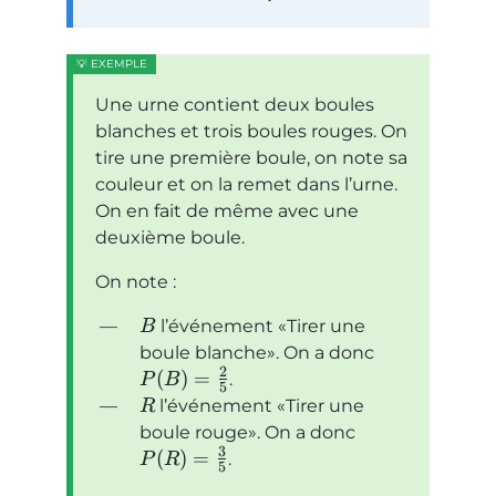
Une urne contient deux boules
blanches et trois boules rouges. On
tire une première boule, on note sa
couleur et on la remet dans l’urne.
On en fait de même avec une
deuxième boule.
On note :
l’événement
Tirer une
B
boule blanche
. On a donc
2
(
)
=
.
P
B
5
l’événement
Tirer une
R
boule rouge
. On a donc
3
(
)
=
.
P
R
5