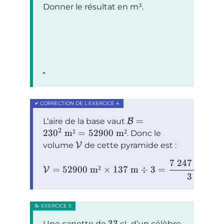
Donner le résultat en m³.
=
L’aire de la base vaut
B
2
23
0
m²
=
52900
m²
. Donc le
volume
V
de cette pyramide est :
7
247
300
=
52900
m²
×
137
m
÷
3
=
m
V
3
33
Une canette de
cL d’un célèbre