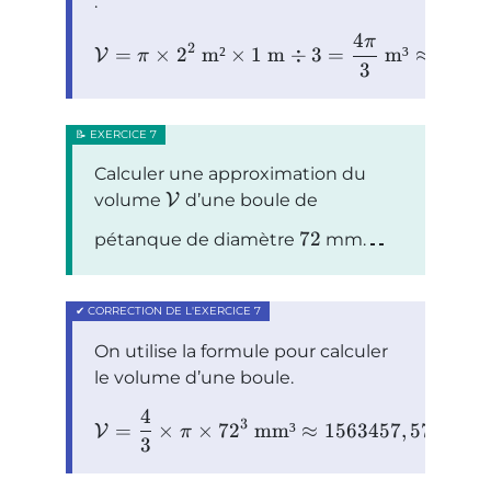
:
4
π
2
=
×
2
m²
×
1
m
÷
3
=
m³
≈
4.189
V
π
3
Calculer une approximation du
volume
V
d’une boule de
72
pétanque de diamètre
mm.
On utilise la formule pour calculer
le volume d’une boule.
4
3
=
×
×
7
2
mm³
≈
1563457
,
57
mm³
V
π
3