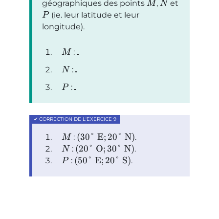
géographiques des points
,
et
M
N
(ie. leur latitude et leur
P
longitude).
:
M
:
N
:
P
(
30°
E
;
20°
N
)
:
.
M
(
20°
O
;
30°
N
)
:
.
N
(
50°
E
;
20°
S
)
:
.
P