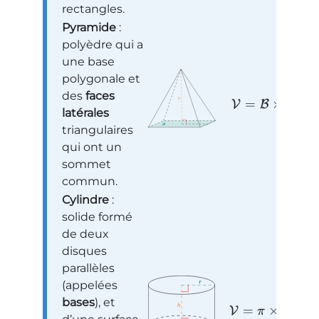
rectangles.
Pyramide
:
polyèdre qui a
une base
polygonale et
des
faces
=
×
÷
3
V
B
h
latérales
triangulaires
qui ont un
sommet
commun.
Cylindre
:
solide formé
de deux
disques
parallèles
(appelées
bases
), et
2
=
×
×
V
π
r