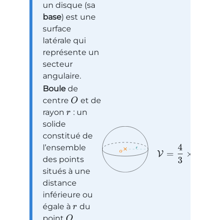
un disque (sa
base
) est une
surface
latérale qui
représente un
secteur
angulaire.
Boule
de
centre
et de
O
rayon
: un
r
solide
constitué de
4
l’ensemble
=
×
×
V
π
r
des points
3
situés à une
distance
inférieure ou
égale à
du
r
point
.
O