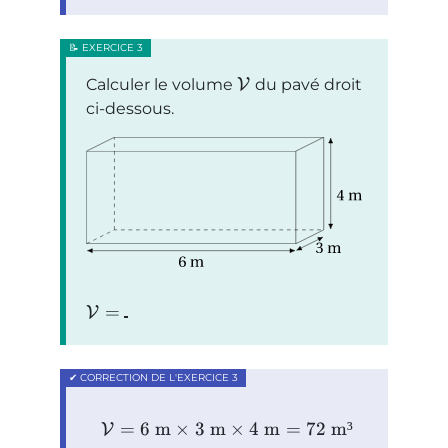
Calculer le volume
V
du pavé droit
ci-dessous.
=
V
=
6
m
×
3
m
×
4
m
=
72
m³
V