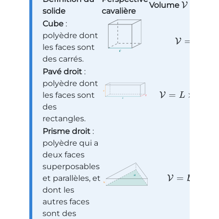
Volume
V
solide
cavalière
Cube
:
polyèdre dont
3
=
V
c
les faces sont
des carrés.
Pavé droit
:
polyèdre dont
=
×
ℓ
×
les faces sont
V
L
h
des
rectangles.
Prisme droit
:
polyèdre qui a
deux faces
superposables
=
×
et parallèles, et
V
B
h
dont les
autres faces
sont des