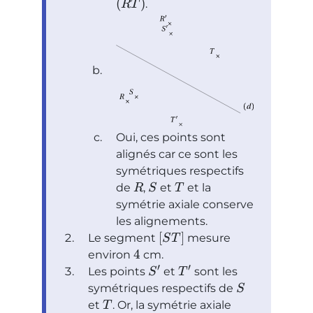
(
)
.
R
T
Oui, ces points sont
alignés car ce sont les
symétriques respectifs
de
,
et
et la
R
S
T
symétrie axiale conserve
les alignements.
[
]
Le segment
mesure
S
T
4
environ
cm.
′
′
Les points
et
sont les
S
T
symétriques respectifs de
S
et
. Or, la symétrie axiale
T