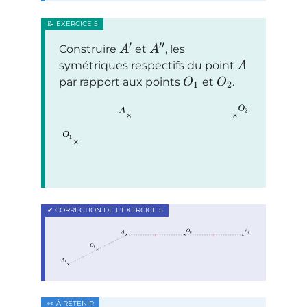
′
′′
Construire
et
, les
A
A
symétriques respectifs du point
A
par rapport aux points
et
.
O
O
1
2