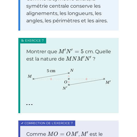
symétrie centrale conserve les
alignements, les longueurs, les
angles, les périmètres et les aires.
′
′
=
5
Montrer que
cm. Quelle
M
N
′
′
est la nature de
?
M
N
M
N
′
′
=
Comme
,
est le
M
O
O
M
M