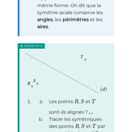
même forme. On dit que la
symétrie axiale conserve les
angles
, les
périmètres
et les
aires
.
Les points
,
et
R
S
T
sont-ils alignés ?
Tracer les symétriques
des points
,
et
par
R
S
T