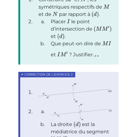
symétriques respectifs de
M
(
)
et de
par rapport à
.
N
d
Placer
le point
I
′
(
)
d’intersection de
M
M
(
)
et
.
d
Que peut-on dire de
M
I
′
et
? Justifier.
I
M
(
)
La droite
est la
d
médiatrice du segment