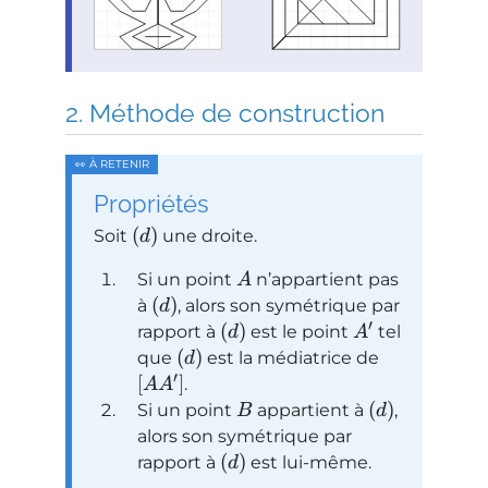
Méthode de construction
Propriétés
(
)
Soit
une droite.
d
Si un point
n’appartient pas
A
(
)
à
, alors son symétrique par
d
′
(
)
rapport à
est le point
tel
d
A
(
)
que
est la médiatrice de
d
′
[
]
.
A
A
(
)
Si un point
appartient à
,
B
d
alors son symétrique par
(
)
rapport à
est lui-même.
d