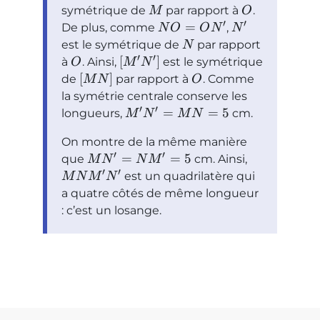
symétrique de
par rapport à
.
M
O
′
′
=
De plus, comme
,
N
O
O
N
N
est le symétrique de
par rapport
N
′
′
[
]
à
. Ainsi,
est le symétrique
O
M
N
[
]
de
par rapport à
. Comme
M
N
O
la symétrie centrale conserve les
′
′
=
=
5
longueurs,
cm.
M
N
M
N
On montre de la même manière
′
′
=
=
5
que
cm. Ainsi,
M
N
N
M
′
′
est un quadrilatère qui
M
N
M
N
a quatre côtés de même longueur
: c’est un losange.