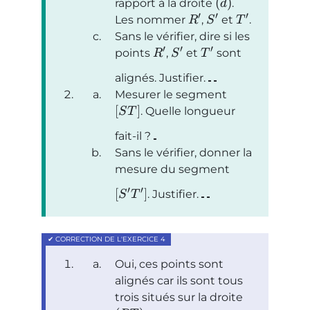
(
)
rapport à la droite
.
d
′
′
′
Les nommer
,
et
.
R
S
T
Sans le vérifier, dire si les
′
′
′
points
,
et
sont
R
S
T
alignés. Justifier.
Mesurer le segment
[
]
. Quelle longueur
S
T
fait-il ?
Sans le vérifier, donner la
mesure du segment
′
′
[
]
. Justifier.
S
T
Oui, ces points sont
alignés car ils sont tous
trois situés sur la droite