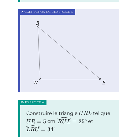
Construire le triangle
tel que
U
R
L
=
5
=
25
cm,
° et
U
R
R
U
L
=
34
°.
L
R
U