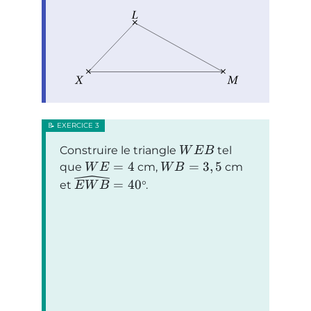
Construire le triangle
tel
W
E
B
=
4
=
3
,
5
que
cm,
cm
W
E
W
B
=
40
et
°.
E
W
B