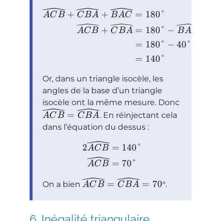
+
+
=
180°
A
C
B
C
B
A
B
A
C
+
=
180°
−
A
C
B
C
B
A
B
A
C
=
180°
−
40°
=
140°
Or, dans un triangle isocèle, les
angles de la base d’un triangle
isocèle ont la même mesure. Donc
=
. En réinjectant cela
A
C
B
C
B
A
dans l’équation du dessus :
2
=
140°
A
C
B
=
70°
A
C
B
=
=
70
On a bien
°.
A
C
B
C
B
A
Inégalité triangulaire