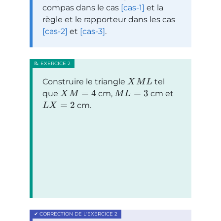
compas dans le cas
[cas-1]
et la
règle et le rapporteur dans les cas
[cas-2]
et
[cas-3]
.
Construire le triangle
tel
X
M
L
=
4
=
3
que
cm,
cm et
X
M
M
L
=
2
cm.
L
X