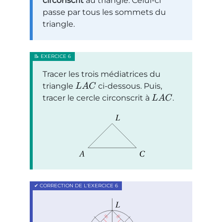
circonscrit
au triangle. Celui-ci
passe par tous les sommets du
triangle.
Tracer les trois médiatrices du
triangle
ci-dessous. Puis,
L
A
C
tracer le cercle circonscrit à
.
L
A
C