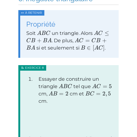
Propriété
≤
Soit
un triangle. Alors
A
B
C
A
C
+
=
+
. De plus,
C
B
B
A
A
C
C
B
∈
[
]
si et seulement si
.
B
A
B
A
C
Essayer de construire un
=
5
triangle
tel que
A
B
C
A
C
=
2
=
2
,
5
cm,
cm et
A
B
B
C
cm.