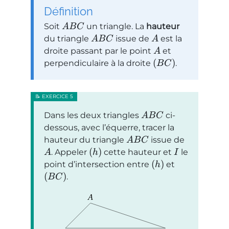
Définition
Soit
un triangle. La
hauteur
A
B
C
du triangle
issue de
est la
A
B
C
A
droite passant par le point
et
A
(
)
perpendiculaire à la droite
.
B
C
Dans les deux triangles
ci-
A
B
C
dessous, avec l’équerre, tracer la
hauteur du triangle
issue de
A
B
C
(
)
. Appeler
cette hauteur et
le
A
h
I
(
)
point d’intersection entre
et
h
(
)
.
B
C