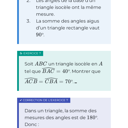
Les angles de la base d’un
triangle isocèle ont la même
mesure.
La somme des angles aigus
d’un triangle rectangle vaut
90
°.
Soit
un triangle isocèle en
A
B
C
A
=
40
tel que
°. Montrer que
B
A
C
=
=
70
°.
A
C
B
C
B
A
Dans un triangle, la somme des
180
mesures des angles est de
°.
Donc :