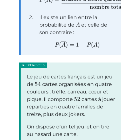
P
A
nombre total d’issu
Il existe un lien entre la
probabilité de
et celle de
A
son contraire :
(
)
=
1
−
(
)
P
A
P
A
Le jeu de cartes français est un jeu
54
de
cartes organisées en quatre
couleurs : trèfle, carreau, cœur et
52
pique. Il comporte
cartes à jouer
réparties en quatre familles de
treize, plus deux jokers.
On dispose d’un tel jeu, et on tire
au hasard une carte.