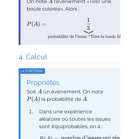
On note
l’événement
Tirer une
A
boule colorée
. Alors :
1
(
)
=
+
P
A
3
probabilit
ˊ
e
de l’issue “Tirer la boule bleue”
p
Calcul
Propriétés
Soit
un événement. On note
A
(
)
la probabilité de
.
P
A
A
Dans une expérience
aléatoire où toutes les issues
sont équiprobables, on a :
nombre d’issues qui r
ˊ
e
alisent l’
(
)
=