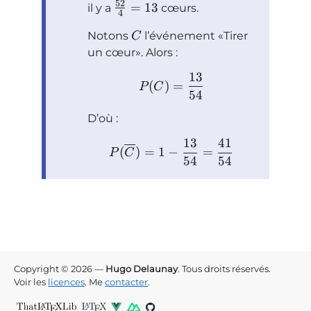
52
=
13
il y a
cœurs.
4
Notons
l’événement
Tirer
C
un cœur
. Alors :
13
(
)
=
P
C
54
D’où :
13
41
(
)
=
1
−
=
P
C
54
54
Copyright © 2026 —
Hugo Delaunay
. Tous droits réservés.
Voir les
licences
. Me
contacter
.