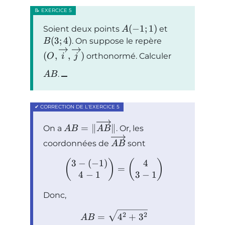
(
−
1
;
1
)
Soient deux points
et
A
(
3
;
4
)
. On suppose le repère
B
(
,
,
)
orthonormé. Calculer
O
i
j
.
A
B
=
∥
∥
On a
. Or, les
A
B
A
B
coordonnées de
sont
A
B
3
−
(
−
1
)
4
(
)
(
)
=
4
−
1
3
−
1
Donc,
2
2
=
4
+
3
A
B