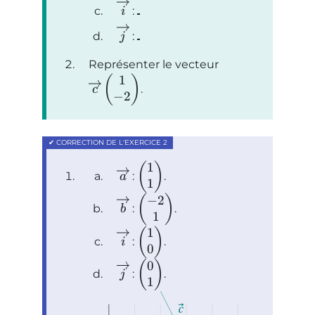
:
i
:
j
Représenter le vecteur
1
(
)
.
c
−
2
1
(
)
:
.
a
1
−
2
(
)
:
.
b
1
1
(
)
:
.
i
0
0
(
)
:
.
j
1