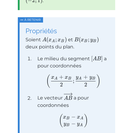
(
−
2
;
1
)
.
Propriétés
(
;
)
(
;
)
Soient
et
A
x
x
B
x
y
A
B
B
B
deux points du plan.
[
]
Le milieu du segment
a
A
B
pour coordonnées
+
+
(
)
x
x
y
y
A
B
A
B
;
2
2
Le vecteur
a pour
A
B
coordonnées
−
(
)
x
x
B
A
−
y
y
B
A