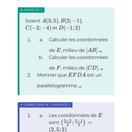
(
3
;
5
)
(
2
;
−
1
)
Soient
,
,
A
B
(
−
2
;
−
4
)
(
−
1
;
2
)
et
.
C
D
Calculer les coordonnées
[
]
de
, milieu de
.
E
A
B
Calculer les coordonnées
[
]
de
, milieu de
.
F
C
D
Montrer que
est un
E
F
D
A
parallélogramme.
Les coordonnées de
E
3
+
2
5
−
1
;
=
(
)
sont
2
2
(
2
,
5
;
2
)
.