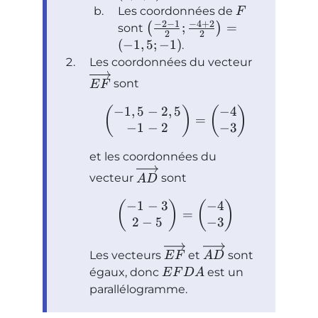
Les coordonnées de
F
−
2
−
1
−
4
+
2
;
=
(
)
sont
2
2
(
−
1
,
5
;
−
1
)
.
Les coordonnées du vecteur
sont
E
F
−
1
,
5
−
2
,
5
−
4
(
)
(
)
=
−
1
−
2
−
3
et les coordonnées du
vecteur
sont
A
D
−
1
−
3
−
4
(
)
(
)
=
2
−
5
−
3
Les vecteurs
et
sont
E
F
A
D
égaux, donc
est un
E
F
D
A
parallélogramme.