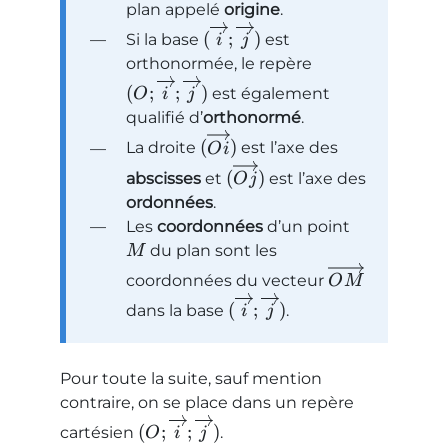
plan appelé
origine
.
(
;
)
Si la base
est
i
j
orthonormée, le repère
(
;
;
)
est également
O
i
j
qualifié d’
orthonormé
.
(
)
La droite
est l’axe des
O
i
(
)
abscisses
et
est l’axe des
O
j
ordonnées
.
Les
coordonnées
d’un point
du plan sont les
M
coordonnées du vecteur
O
M
(
;
)
dans la base
.
i
j
Pour toute la suite, sauf mention
contraire, on se place dans un repère
(
;
;
)
cartésien
.
O
i
j