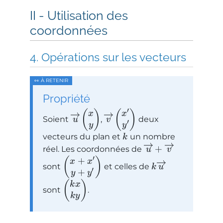
Utilisation des
coordonnées
Opérations sur les vecteurs
Propriété
′
(
)
(
)
x
x
Soient
,
deux
u
v
′
y
y
vecteurs du plan et
un nombre
k
+
réel. Les coordonnées de
u
v
′
+
(
)
x
x
sont
et celles de
k
u
′
+
y
y
(
)
k
x
sont
.
k
y