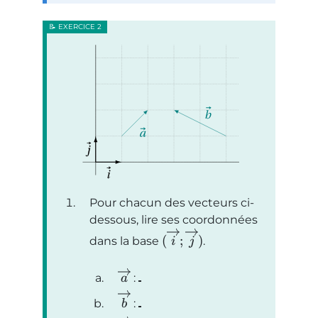
Pour chacun des vecteurs ci-
dessous, lire ses coordonnées
(
;
)
dans la base
.
i
j
:
a
:
b