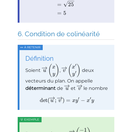
=
25
=
5
Condition de colinéarité
Définition
′
(
)
(
)
x
x
Soient
,
deux
u
v
′
y
y
vecteurs du plan. On appelle
déterminant
de
et
le nombre
u
v
′
′
det
(
;
)
=
−
u
v
x
y
x
y
−
1