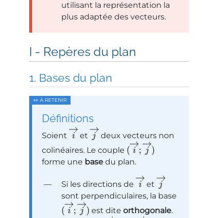
utilisant la représentation la
plus adaptée des vecteurs.
Repères du plan
Bases du plan
Définitions
Soient
et
deux vecteurs non
i
j
(
;
)
colinéaires. Le couple
i
j
forme une
base
du plan.
Si les directions de
et
i
j
sont perpendiculaires, la base
(
;
)
est dite
orthogonale
.
i
j