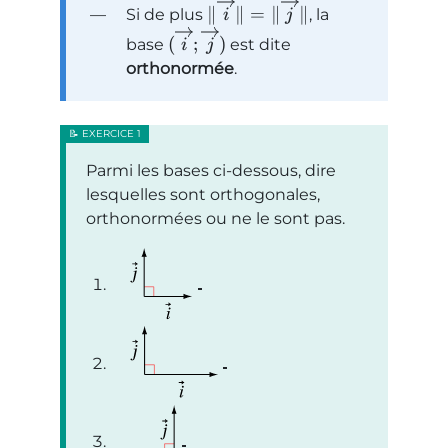
∥
∥
=
∥
∥
Si de plus
, la
i
j
(
;
)
base
est dite
i
j
orthonormée
.
Parmi les bases ci-dessous, dire
lesquelles sont orthogonales,
orthonormées ou ne le sont pas.