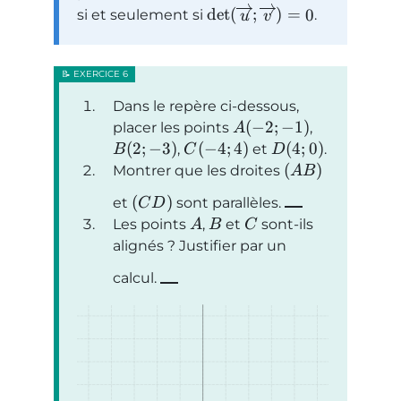
det
(
;
)
=
0
si et seulement si
.
u
v
Dans le repère ci-dessous,
(
−
2
;
−
1
)
placer les points
,
A
(
2
;
−
3
)
(
−
4
;
4
)
(
4
;
0
)
,
et
.
B
C
D
(
)
Montrer que les droites
A
B
(
)
et
sont parallèles.
C
D
Les points
,
et
sont-ils
A
B
C
alignés ? Justifier par un
calcul.