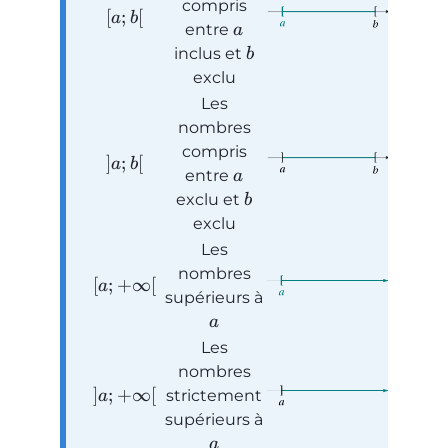
compris
[
;
[
a
b
entre
a
inclus et
b
exclu
Les
nombres
compris
]
;
[
a
b
entre
a
exclu et
b
exclu
Les
nombres
[
;
+
∞
[
a
supérieurs à
a
Les
nombres
]
;
+
∞
[
strictement
a
supérieurs à
a