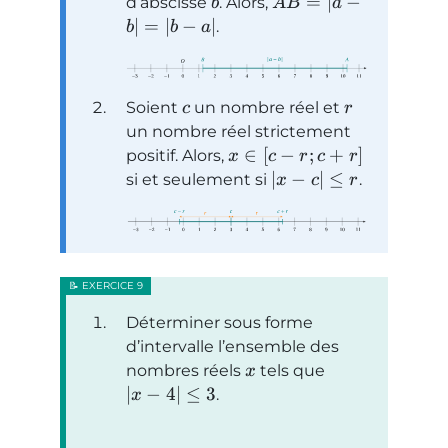
=
∣
−
d’abscisse
. Alors,
b
A
B
a
∣
=
∣
−
∣
.
b
b
a
Soient
un nombre réel et
c
r
un nombre réel strictement
∈
[
−
;
+
]
positif. Alors,
x
c
r
c
r
∣
−
∣
≤
si et seulement si
.
x
c
r
Déterminer sous forme
d’intervalle l’ensemble des
nombres réels
tels que
x
∣
−
4∣
≤
3
.
x