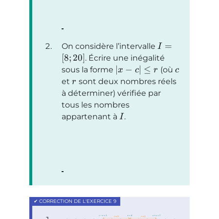
=
On considère l’intervalle
I
[
8
;
20
]
. Écrire une inégalité
∣
−
∣
≤
sous la forme
(où
x
c
r
c
et
sont deux nombres réels
r
à déterminer) vérifiée par
tous les nombres
appartenant à
.
I