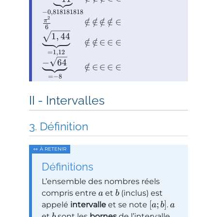
−
0
,
818181818
2
∈
/
∈
/
∈
/
∈
/
∈
π
6
1
,
44
∈
/
∈
/
∈
∈
∈
=
1
,
12
−
64
∈
/
∈
∈
∈
∈
=
−
8
Intervalles
Définition
Définitions
L’ensemble des nombres réels
compris entre
et
(inclus) est
a
b
[
;
]
appelé
intervalle
et se note
.
a
b
a
et
sont les
bornes
de l’intervalle.
b