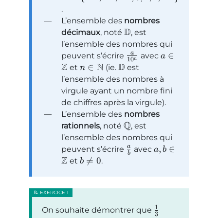
.
L’ensemble des
nombres
D
décimaux
, noté
, est
l’ensemble des nombres qui
a
∈
peuvent s’écrire
avec
a
1
0
n
Z
N
D
∈
et
(ie.
est
n
l’ensemble des nombres à
virgule ayant un nombre fini
de chiffres après la virgule).
L’ensemble des
nombres
Q
rationnels
, noté
, est
l’ensemble des nombres qui
a
,
∈
peuvent s’écrire
avec
a
b
b
Z

=
0
et
.
b
1
On souhaite démontrer que
3