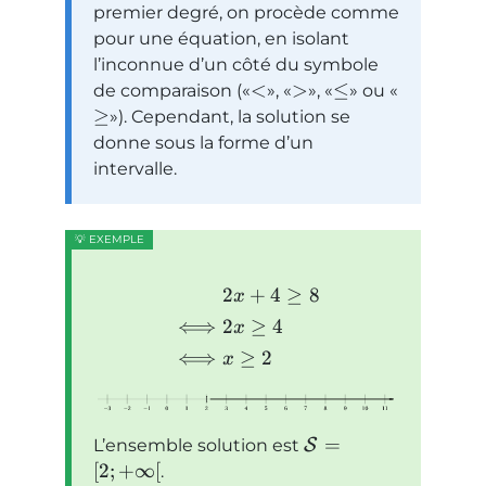
premier degré, on procède comme
pour une équation, en isolant
l’inconnue d’un côté du symbole
<
>
≤
de comparaison (
,
,
ou
≥
). Cependant, la solution se
donne sous la forme d’un
intervalle.
2
+
4
≥
8
x
⟺
2
≥
4
x
⟺
≥
2
x
=
L’ensemble solution est
S
[
2
;
+
∞
[
.