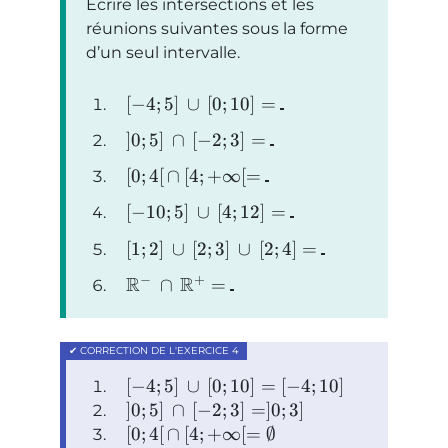
Écrire les intersections et les
réunions suivantes sous la forme
d’un seul intervalle.
[
−
4
;
5
]
∪
[
0
;
10
]
=
]
0
;
5
]
∩
[
−
2
;
3
]
=
[
0
;
4
[
∩
[
4
;
+
∞
[
=
[
−
10
;
5
]
∪
[
4
;
12
]
=
[
1
;
2
]
∪
[
2
;
3
]
∪
[
2
;
4
]
=
−
+
R
R
∩
=
[
−
4
;
5
]
∪
[
0
;
10
]
=
[
−
4
;
10
]
]
0
;
5
]
∩
[
−
2
;
3
]
=
]
0
;
3
]
[
0
;
4
[
∩
[
4
;
+
∞
[
=
∅