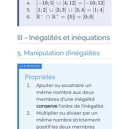
[
−
10
;
5
]
∪
[
4
;
12
]
=
[
−
10
;
12
]
[
1
;
2
]
∪
[
2
;
3
]
∪
[
3
;
4
]
=
[
1
;
4
]
−
+
R
R
∩
=
{
0
}
=
[
0
;
0
]
Inégalités et inéquations
Manipulation d’inégalités
Propriétés
Ajouter ou soustraire un
même nombre aux deux
membres d’une inégalité
conserve
l’ordre de l’inégalité.
Multiplier ou diviser par un
même nombre strictement
positif les deux membres