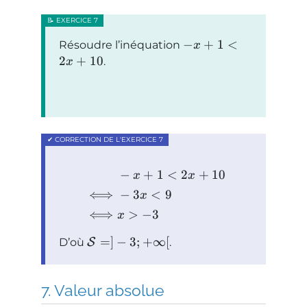
−
+
1
<
Résoudre l’inéquation
x
2
+
10
.
x
−
+
1
<
2
+
10
x
x
⟺
−
3
<
9
x
⟺
>
−
3
x
=
]
−
3
;
+
∞
[
D’où
S
.
Valeur absolue