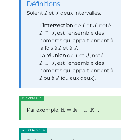
Définitions
Soient
et
deux intervalles.
I
J
L’
intersection
de
et
, noté
I
J
∩
, est l’ensemble des
I
J
nombres qui appartiennent à
la fois à
et à
.
I
J
La
réunion
de
et
, noté
I
J
∪
, est l’ensemble des
I
J
nombres qui appartiennent à
ou à
(ou aux deux).
I
J
−
+
R
R
R
=
∪
Par exemple,
.