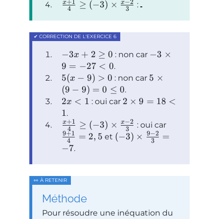
+
1
−
2
x
x
≥
(
−
3
)
×
:
4
3
−
3
+
2
≥
0
−
3
×
: non car
x
9
=
−
27
<
0
.
5
(
−
9
)
>
0
5
×
: non car
x
(
9
−
9
)
=
0
≤
0
.
2
<
1
2
×
9
=
18
<
: oui car
x
1
.
+
1
−
2
x
x
≥
(
−
3
)
×
: oui car
4
3
9
+
1
9
−
2
=
2
,
5
(
−
3
)
×
=
et
4
3
−
7
.
Méthode
Pour résoudre une inéquation du