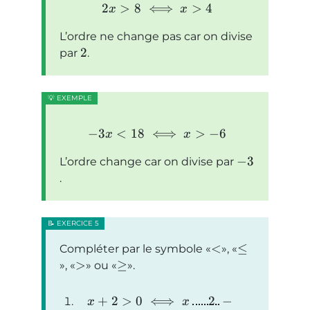
2
>
8
⟺
>
4
x
x
L’ordre ne change pas car on divise
2
par
.
−
3
<
18
⟺
>
−
6
x
x
−
3
L’ordre change car on divise par
.
<
≤
Compléter par le symbole
,
>
≥
,
ou
.
+
2
>
0
⟺
2
−
.
x
x