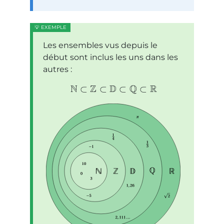
Les ensembles vus depuis le
début sont inclus les uns dans les
autres :
N
Z
D
Q
R
⊂
⊂
⊂
⊂