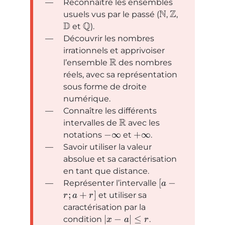
Reconnaître les ensembles
N
Z
usuels vus par le passé (
,
,
D
Q
et
).
Découvrir les nombres
irrationnels et apprivoiser
R
l’ensemble
des nombres
réels, avec sa représentation
sous forme de droite
numérique.
Connaître les différents
R
intervalles de
avec les
−
∞
+
∞
notations
et
.
Savoir utiliser la valeur
absolue et sa caractérisation
en tant que distance.
[
−
Représenter l’intervalle
a
;
+
]
et utiliser sa
r
a
r
caractérisation par la
∣
−
∣
≤
condition
.
x
a
r