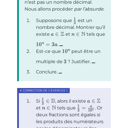
n’est pas un nombre décimal.
Nous allons procéder
par l’absurde
.
1
Supposons que
est un
3
nombre décimal. Montrer qu’il
Z
N
∈
∈
existe
et
tels que
a
n
n
1
0
=
3
.
a
n
1
0
Est-ce que
peut être un
3
multiple de
? Justifier.
Conclure.
1
D
Z
∈
∈
Si
, alors il existe
a
3
1
N
a
∈
=
et
tels que
. Or
n
3
1
0
n
deux fractions sont égales si
les produits des numérateurs