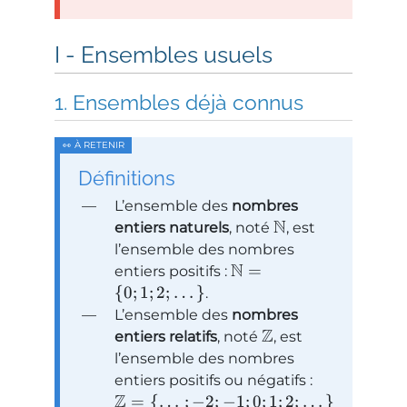
Ensembles usuels
Ensembles déjà connus
Définitions
L’ensemble des
nombres
N
entiers naturels
, noté
, est
l’ensemble des nombres
N
=
entiers positifs :
{
0
;
1
;
2
;
…
}
.
L’ensemble des
nombres
Z
entiers relatifs
, noté
, est
l’ensemble des nombres
entiers positifs ou négatifs :
Z
=
{
…
;
−
2
;
−
1
;
0
;
1
;
2
;
…
}