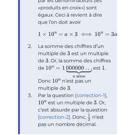
par les dénominateurs (les
produits en croix
) sont
égaux. Ceci à revient à dire
que l’on doit avoir
n
n
1
×
1
0
=
×
3
⟺
1
0
=
3
a
a
La somme des chiffres d’un
3
multiple de
est un multiple
3
de
. Or, la somme des chiffres
n
1
0
=
1
000000
…
1
de
est
.
z
ˊ
e
ros
n
n
1
0
Donc
n’est pas un
3
multiple de
.
Par la question
[correction-1]
,
n
1
0
3
est un multiple de
. Or,
c’est absurde par la question
1
[correction-2]
. Donc,
n’est
3
pas un nombre décimal.