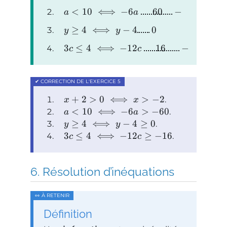
<
10
⟺
−
6
60
−
.
a
a
≥
4
⟺
−
4
0
.
y
y
3
≤
4
⟺
−
12
16
−
.
c
c
+
2
>
0
⟺
>
−
2
.
x
x
<
10
⟺
−
6
>
−
60
.
a
a
≥
4
⟺
−
4
≥
0
.
y
y
3
≤
4
⟺
−
12
≥
−
16
.
c
c
Résolution d’inéquations
Définition