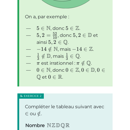
On a, par exemple :
N
Z
5
∈
5
∈
, donc
.
52
D
5
,
2
=
5
,
2
∈
, donc
et
10
Q
5
,
2
∈
ainsi
.
N
Z
−
14
∈
/
−
14
∈
, mais
.
1
1
D
Q
∈
/
∈
, mais
.
3
3
Q
∈
/
est irrationnel :
.
π
π
N
Z
D
0
∈
0
∈
0
∈
0
∈
, donc
,
,
Q
R
0
∈
et
.
Compléter le tableau suivant avec
∈
∈
/
ou
.
N
Z
D
Q
R
Nombre