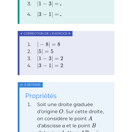
∣1
−
3∣
=
∣3
−
1∣
=
∣
−
8∣
=
8
∣5∣
=
5
∣1
−
3∣
=
2
∣3
−
1∣
=
2
Propriétés
Soit une droite graduée
d’origine
. Sur cette droite,
O
on considère le point
A
d’abscisse
et le point
a
B