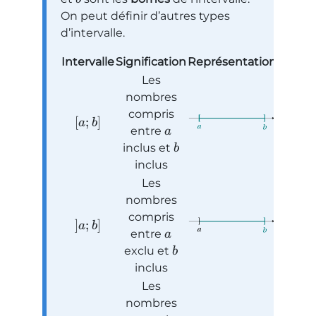
On peut définir d’autres types
d’intervalle.
Intervalle
Signification
Représentation
Les
nombres
compris
[
;
]
a
b
entre
a
inclus et
b
inclus
Les
nombres
compris
]
;
]
a
b
entre
a
exclu et
b
inclus
Les
nombres