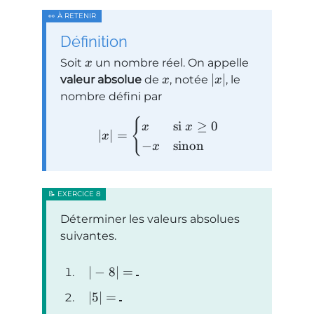
Définition
Soit
un nombre réel. On appelle
x
∣
∣
valeur absolue
de
, notée
, le
x
x
nombre défini par
{
si
≥
0
x
x
∣
∣
=
x
−
sinon
x
Déterminer les valeurs absolues
suivantes.
∣
−
8∣
=
∣5∣
=