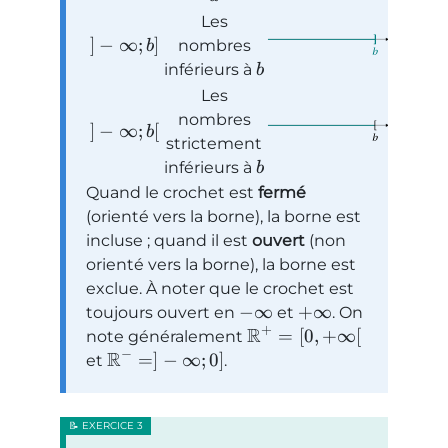
Les
]
−
∞
;
]
nombres
b
inférieurs à
b
Les
nombres
]
−
∞
;
[
b
strictement
inférieurs à
b
Quand le crochet est
fermé
(orienté vers la borne), la borne est
incluse ; quand il est
ouvert
(non
orienté vers la borne), la borne est
exclue. À noter que le crochet est
−
∞
+
∞
toujours ouvert en
et
. On
+
R
=
[
0
,
+
∞
[
note généralement
−
R
=
]
−
∞
;
0
]
et
.